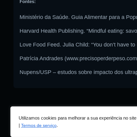
Fontes:
Ministério da Saúde. Guia Alimentar para a Popu
Harvard Health Publishing. “Mindful eating: savo
Love Food Feed. Julia Child: “You don’t have t
Patrícia Andrades (www.precisoperderpeso.com
Nupens/USP – estudos sobre impacto dos ultr
Utilizamos cookies para melhorar a sua experiência no si
|
.
Termos de serviço
© 2026 RÁDIOS BRASIL. TODOS OS DIREITOS RESERVADOS.