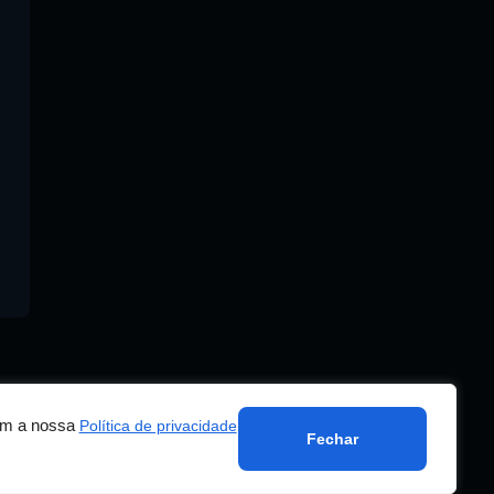
com a nossa
Política de privacidade
Fechar
ade
Termos de serviço
Adicionar rádio
Contato