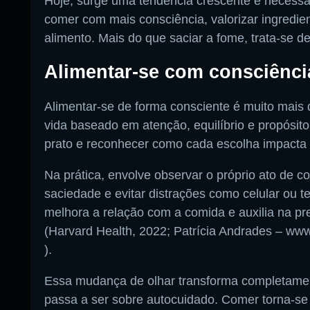
Hoje, surge uma tendência crescente e necessá
Pesquise aqui a sua rádio favori
comer com mais consciência, valorizar ingredien
alimento. Mais do que saciar a fome, trata-se d
Alimentar-se com consciênci
Alimentar-se de forma consciente é muito mais 
Buscar rádio
vida baseado em atenção, equilíbrio e propósit
prato e reconhecer como cada escolha impacta 
Na prática, envolve observar o próprio ato de co
saciedade e evitar distrações como celular ou
melhora a relação com a comida e auxilia na p
(Harvard Health, 2022; Patrícia Andrades – ww
).
Essa mudança de olhar transforma completament
passa a ser sobre autocuidado. Comer torna-se 