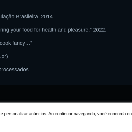
lação Brasileira. 2014.
ring your food for health and pleasure.” 2022.
o cook fancy…”
.br)
aprocessados
te e personalizar anúncios. Ao continuar navegando, você concorda 
Sobre nós
Política de privacid
 DESENVOLVIDO POR
RN DESIGN