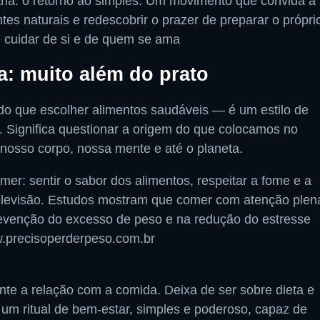
ria: o retorno ao simples. Um movimento que convida a
ta:
tes naturais e redescobrir o prazer de preparar o própri
e cuidar de si e de quem se ama
a: muito além do prato
do que escolher alimentos saudáveis — é um estilo de
o. Significa questionar a origem do que colocamos no
nosso corpo, nossa mente e até o planeta.
mer: sentir o sabor dos alimentos, respeitar a fome e a
 televisão. Estudos mostram que comer com atenção plen
revenção do excesso de peso e na redução do estresse
w.precisoperderpeso.com.br
e a relação com a comida. Deixa de ser sobre dieta e
um ritual de bem-estar, simples e poderoso, capaz de