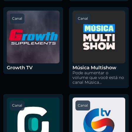
Canal
Canal
Growth TV
Música Multishow
Pode aumentar o
volume que você está no
canal Música...
Canal
Canal