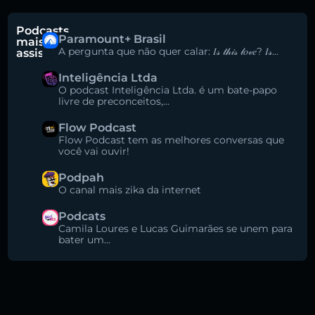
Podcasts
Paramount+ Brasil
mais
A pergunta que não quer calar: 𝐼𝓈 𝓉𝒽𝒾𝓈 𝓁𝑜𝓋𝑒? 𝐼𝓈...
assistidos
Inteligência Ltda
O podcast Inteligência Ltda. é um bate-papo
livre de preconceitos,...
Flow Podcast
Flow Podcast tem as melhores conversas que
você vai ouvir!
Podpah
O canal mais zika da internet
Podcats
Camila Loures e Lucas Guimarães se unem para
bater um...