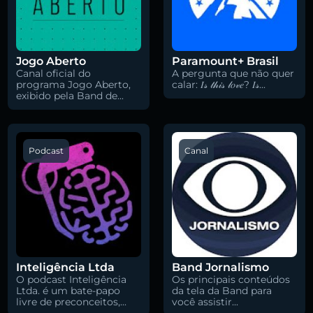
Jogo Aberto
Paramount+ Brasil
Canal oficial do
A pergunta que não quer
programa Jogo Aberto,
calar: 𝐼𝓈 𝓉𝒽𝒾𝓈 𝓁𝑜𝓋𝑒? 𝐼𝓈...
exibido pela Band de...
Podcast
Canal
Pesquise aqui a sua rádio favorita:
Buscar rádio
Inteligência Ltda
Band Jornalismo
O podcast Inteligência
Os principais conteúdos
Ltda. é um bate-papo
da tela da Band para
livre de preconceitos,...
você assistir...