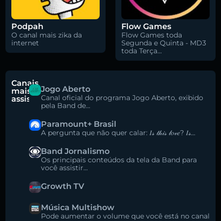
Podpah
Flow Games
O canal mais zika da
Flow Games toda
internet
Segunda e Quinta - MD3
toda Terça...
Canais
Jogo Aberto
mais
Canal oficial do programa Jogo Aberto, exibido
assistidos
pela Band de...
Paramount+ Brasil
A pergunta que não quer calar: 𝐼𝓈 𝓉𝒽𝒾𝓈 𝓁𝑜𝓋𝑒? 𝐼𝓈...
Band Jornalismo
Os principais conteúdos da tela da Band para
você assistir...
Growth TV
Música Multishow
Pode aumentar o volume que você está no canal