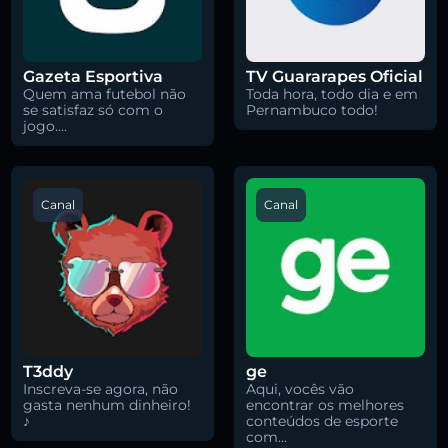
Gazeta Esportiva
TV Guararapes Oficial
Quem ama futebol não
Toda hora, todo dia e em
se satisfaz só com o
Pernambuco todo!
jogo....
Canal
Canal
T3ddy
ge
Inscreva-se agora, não
Aqui, vocês vão
gasta nenhum dinheiro!
encontrar os melhores
♪
conteúdos de esporte
com...