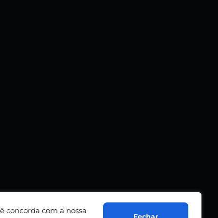
ocê concorda com a nossa
Fechar
Termos de serviço
Adicionar rádio
Contato