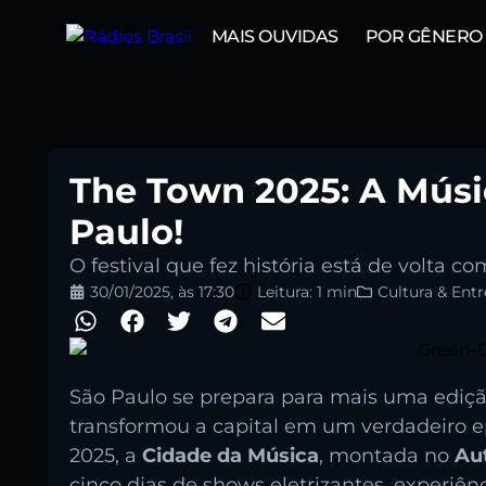
MAIS OUVIDAS
POR GÊNERO
The Town 2025: A Músi
Paulo!
O festival que fez história está de volta 
Pesquise aqui a sua rádio favor
30/01/2025
, às
17:30
Leitura: 1 min
Cultura & Ent
São Paulo se prepara para mais uma ediçã
transformou a capital em um verdadeiro e
Buscar rádio
2025, a
Cidade da Música
, montada no
Au
cinco dias de shows eletrizantes, experiê