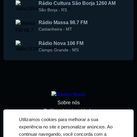
Rádio Cultura São Borja 1260 AM
São Borja
-
RS
Rádio Massa 98.7 FM
Castanheira
-
MT
Rádio Nova 106 FM
Campo Grande
-
MS
Sobre nós
Política de privacidade
Termos de serviço
Utilizamos cookies para melhorar a sua
experiência no site e personalizar anúncios. Ao
Adicionar rádio
continuar navegando, você concorda com a
Contato