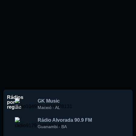
Rádios
GK Music
por
região
Maceió
-
AL
Rádio Alvorada 90.9 FM
Guanambi
-
BA