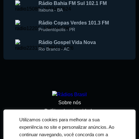
Rádio Bahia FM Sul 102.1 FM
Itabuna
-
BA
Rádio Copas Verdes 101.3 FM
Prudentópolis
-
PR
Rádio Gospel Vida Nova
Rio Branco
-
AC
Sobre nós
Política de privacidade
Termos de serviço
Utilizamos cookies para melhorar a sua
experiência no site e personalizar anúncios. Ao
Adicionar rádio
continuar navegando, você concorda com a
Contato