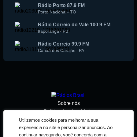
Rádio Porto 87.9 FM
Porto Nacional
-
TO
Rádio Correio do Vale 100.9 FM
Itaporanga
-
PB
Rádio Correio 99.9 FM
Canaã dos Carajás
-
PA
Sobre nós
Política de privacidade
Termos de serviço
Utilizamos cookies para melhorar a sua
experiência no site e personalizar anúncios. Ao
Adicionar rádio
continuar navegando, você concorda com a
Contato