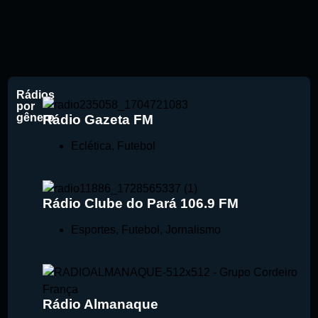
Rádios
por
gênero
Rádio Gazeta FM
Eclética
,
Futebol
Rádio Clube do Pará 106.9 FM
Esportes
,
Futebol
,
Jornalismo
Rádio Almanaque