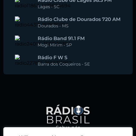
Rádio Clube de Lages 98.3 FM
Lages
-
SC
Rádio Clube de Dourados 720 AM
Dourados
-
MS
Rádio Band 91.1 FM
Mogi Mirim
-
SP
Rádio F W S
Barra dos Coqueiros
-
SE
Sobre nós
Política de privacidade