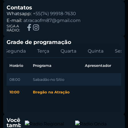
Contatos
Whatsapp:
+55(74) 99918-7630
E-mail:
atracaofm87@gmail.com
SIGA A
RÁDIO:
Grade de programação
Segunda
Terça
Quarta
Quinta
Sexta
Horário
Programa
Apresentador
08:00
Sabadão no Sítio
10:00
Bregão na Atração
Você
também