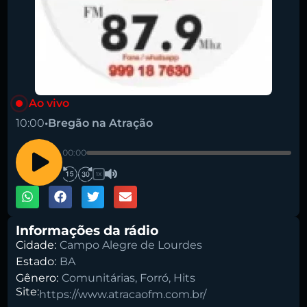
Ao vivo
10:00
•
Bregão na Atração
00:00
1X
Informações da rádio
Cidade:
Campo Alegre de Lourdes
Estado:
BA
Gênero:
Comunitárias
,
Forró
,
Hits
Site:
https://www.atracaofm.com.br/