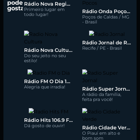
pode
Rádio Nova Regional 91.5 FM
gostar
Primeiro lugar em
Rádio Onda Poços 96.7 FM
todo lugar!
Poços de Caldas / MG
- Brasil
Rádio Jornal de Recife 90.3 FM
Recife / PE - Brasil
Rádio Nova Cultura 93.1 FM
Do seu jeito no seu
estilo!
Rádio FM O Dia 100.5
Alegria que irradia!
Rádio Super Jornal 105.7 FM
A rádio da família,
feita pra você!
Rádio Hits 106.9 FM
Dá gosto de ouvir!
Rádio Cidade Verde 93.5 FM
O Piauí em alto e
bom som