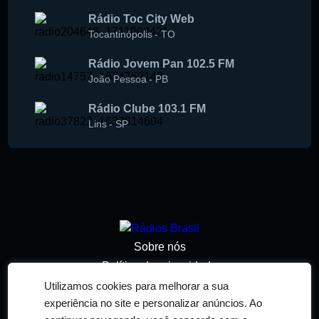
Rádio Toc City Web
Tocantinópolis
-
TO
Rádio Jovem Pan 102.5 FM
João Pessoa
-
PB
Rádio Clube 103.1 FM
Lins
-
SP
Sobre nós
Política de privacidade
Termos de serviço
Utilizamos cookies para melhorar a sua
experiência no site e personalizar anúncios. Ao
Adicionar rádio