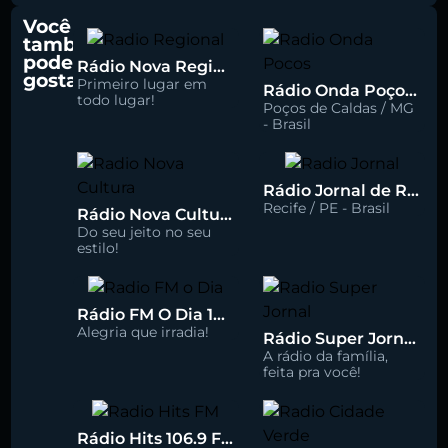
Você
também
pode
Rádio Nova Regional 91.5 FM
gostar
Primeiro lugar em
Rádio Onda Poços 96.7 FM
todo lugar!
Poços de Caldas / MG
- Brasil
Rádio Jornal de Recife 90.3 FM
Recife / PE - Brasil
Rádio Nova Cultura 93.1 FM
Do seu jeito no seu
estilo!
Rádio FM O Dia 100.5
Alegria que irradia!
Rádio Super Jornal 105.7 FM
A rádio da família,
feita pra você!
Rádio Hits 106.9 FM