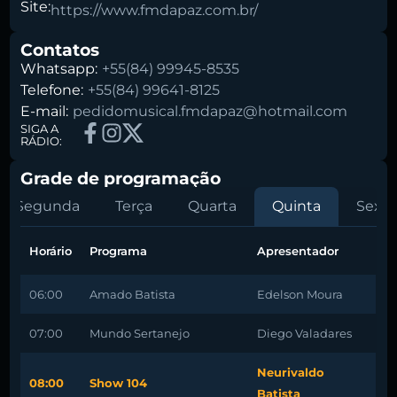
Site:
https://www.fmdapaz.com.br/
Contatos
Whatsapp:
+55(84) 99945-8535
Telefone:
+55(84) 99641-8125
E-mail:
pedidomusical.fmdapaz@hotmail.com
SIGA A
RÁDIO:
Grade de programação
Segunda
Terça
Quarta
Quinta
Sexta
Horário
Programa
Apresentador
06:00
Amado Batista
Edelson Moura
07:00
Mundo Sertanejo
Diego Valadares
Neurivaldo
08:00
Show 104
Batista