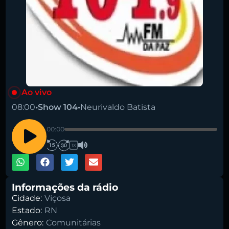
Pesquise aqui a sua rádio favorita:
Ao vivo
08:00
•
Show 104
•
Neurivaldo Batista
00:00
1X
Buscar rádio
Informações da rádio
Cidade:
Viçosa
Estado:
RN
Gênero:
Comunitárias