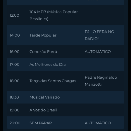
104 MPB (Música Popular
12:00
Brasileira)
PJ - O FERA NO
14:00
Tarde Popular
RÁDIO!
16:00
Conexão Forró
AUTOMÁTICO
17:00
As Melhores do Dia
Padre Reginaldo
18:00
Terço das Santas Chagas
Manzotti
18:30
Musical Variado
19:00
A Voz do Brasil
20:00
SEM PARAR
AUTOMÁTICO