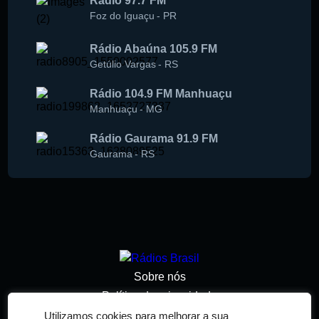
Rádio 97.7 FM
Foz do Iguaçu
-
PR
Rádio Abaúna 105.9 FM
Getúlio Vargas
-
RS
Rádio 104.9 FM Manhuaçu
Manhuaçu
-
MG
Rádio Gaurama 91.9 FM
Gaurama
-
RS
Sobre nós
Política de privacidade
Termos de serviço
Utilizamos cookies para melhorar a sua