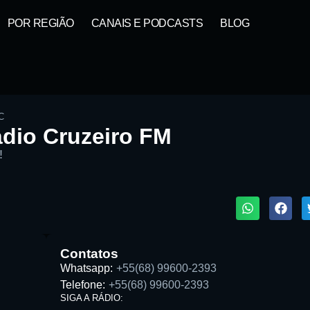
POR REGIÃO
CANAIS E PODCASTS
BLOG
C
dio Cruzeiro FM
!
1X
ta:
Contatos
Whatsapp:
+55(68) 99600-2393
Telefone:
+55(68) 99600-2393
SIGA A RÁDIO: