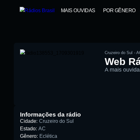
MAIS OUVIDAS
POR GÊNERO
Cruzeiro do Sul
-
A
Web Rá
A mais ouvida
00:00
Pesquise aqui a sua rádio favori
Informações da rádio
Cidade:
Cruzeiro do Sul
Estado:
AC
Gênero:
Eclética