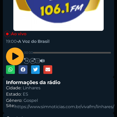
Ao vivo
19:00
•
A Voz do Brasil
Pesquise aqui a sua rádio favorita:
00:00
1X
Informações da rádio
Cidade:
Linhares
Buscar rádio
Estado:
ES
Gênero:
Gospel
Site:
https://www.simnoticias.com.br/vivafm/linhares/