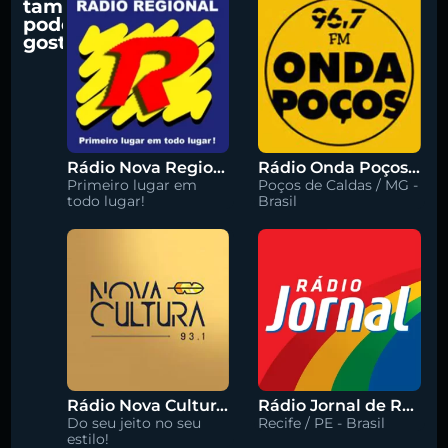
também
pode
gostar
Rádio Nova Regional 91.5 FM
Rádio Onda Poços 96.7 FM
Primeiro lugar em
Poços de Caldas / MG -
todo lugar!
Brasil
Rádio Nova Cultura 93.1 FM
Rádio Jornal de Recife 90.3 FM
Do seu jeito no seu
Recife / PE - Brasil
estilo!