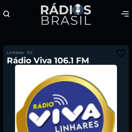
Linhares
-
ES
Rádio Viva 106.1 FM