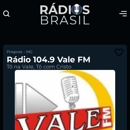
Pirapora
-
MG
Rádio 104.9 Vale FM
Tô na Vale, Tô com Cristo