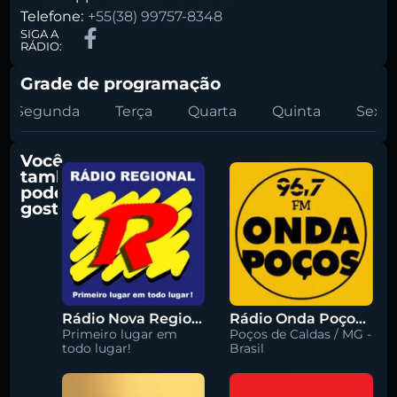
Telefone:
+55(38) 99757-8348
SIGA A
RÁDIO:
Grade de programação
Segunda
Terça
Quarta
Quinta
Sexta
Você
também
pode
gostar
Rádio Nova Regional 91.5 FM
Rádio Onda Poços 96.7 FM
Primeiro lugar em
Poços de Caldas / MG -
todo lugar!
Brasil