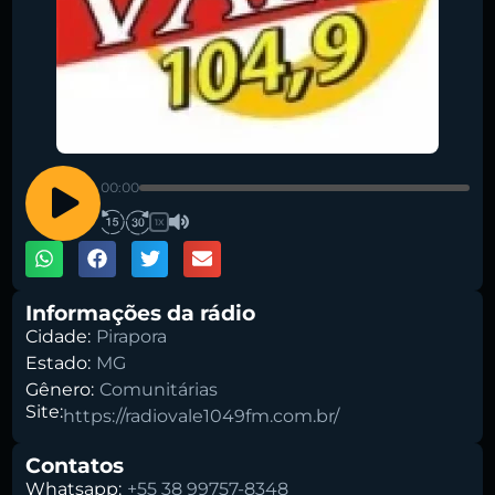
Pesquise aqui a sua rádio favorita:
00:00
1X
Buscar rádio
Informações da rádio
Cidade:
Pirapora
Estado:
MG
Gênero:
Comunitárias
Site:
https://radiovale1049fm.com.br/
Contatos
Whatsapp:
+55 38 99757-8348