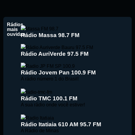
Rádios
mais
ouvidas
Rádio Massa 98.7 FM
Buscar rádio
Rádio AuriVerde 97.5 FM
Rádio Jovem Pan 100.9 FM
A rádio número 1 do Brasil!
Rádio TMC 100.1 FM
A sua rádio onde você estiver!
Rádio Itatiaia 610 AM 95.7 FM
A Rádio de Minas