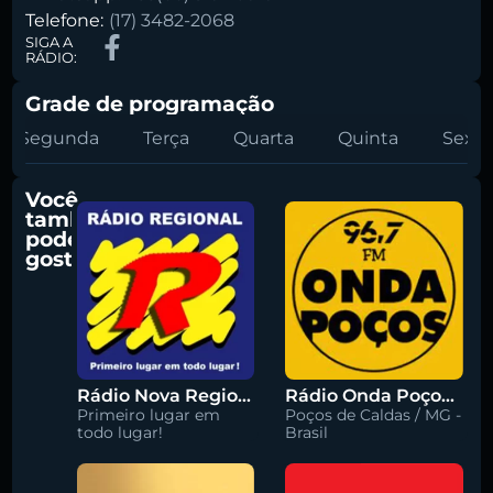
Telefone:
(17) 3482-2068
SIGA A
RÁDIO:
Grade de programação
Segunda
Terça
Quarta
Quinta
Sexta
Você
também
pode
gostar
Rádio Nova Regional 91.5 FM
Rádio Onda Poços 96.7 FM
Primeiro lugar em
Poços de Caldas / MG -
todo lugar!
Brasil