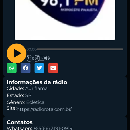
Pesquise aqui a sua rádio favorita:
00:00
1X
Buscar rádio
Informações da rádio
Cidade:
Auriflama
Estado:
SP
Gênero:
Eclética
Site:
https://radiorota.com.br/
Contatos
Whatsapp:
+55(66) 3191-0919