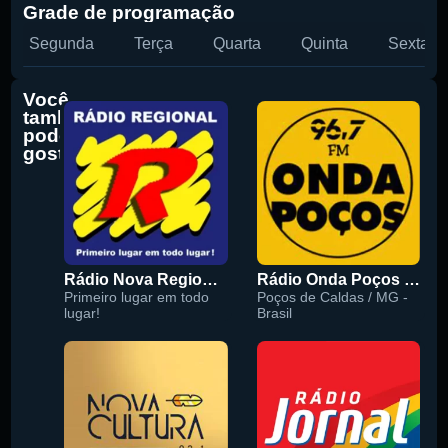
Grade de programação
Segunda
Terça
Quarta
Quinta
Sexta
Você
também
pode
gostar
Rádio Nova Regional 91.5 FM
Rádio Onda Poços 96.7 FM
Primeiro lugar em todo
Poços de Caldas / MG -
lugar!
Brasil