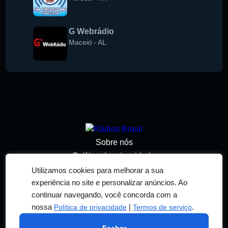
G Webrádio
Maceió
-
AL
Sobre nós
Política de privacidade
Termos de serviço
Utilizamos cookies para melhorar a sua
experiência no site e personalizar anúncios. Ao
Adicionar rádio
continuar navegando, você concorda com a
Contato
nossa
|
.
Política de privacidade
Termos de serviço
© 2026 RÁDIOS BRASIL. TODOS OS DIREITOS
RESERVADOS. DESENVOLVIDO POR
RN DESIGN