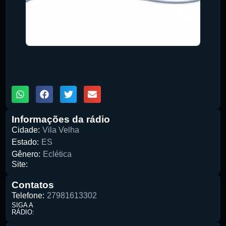
00:00
Pesquise aqui a sua rádio favorita:
1X
Informações da rádio
Cidade:
Vila Velha
Buscar rádio
Estado:
ES
Gênero:
Eclética
Site:
Contatos
Telefone:
27981613302
SIGA A
RÁDIO: