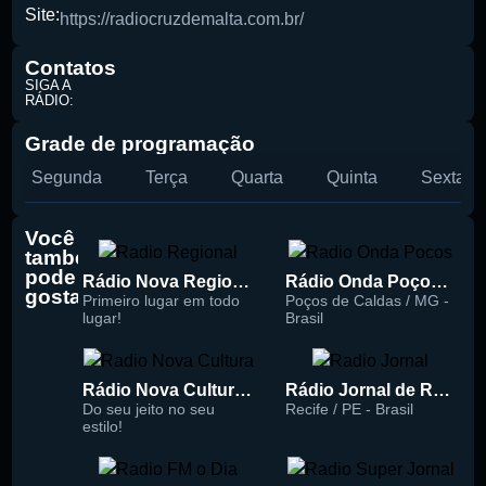
Pesquise aqui a sua rádio favorita:
Site:
https://radiocruzdemalta.com.br/
Contatos
SIGA A
RÁDIO:
Grade de programação
Buscar rádio
Segunda
Terça
Quarta
Quinta
Sexta
Você
também
pode
Rádio Nova Regional 91.5 FM
Rádio Onda Poços 96.7 FM
gostar
Primeiro lugar em todo
Poços de Caldas / MG -
lugar!
Brasil
Rádio Nova Cultura 93.1 FM
Rádio Jornal de Recife 90.3 FM
Do seu jeito no seu
Recife / PE - Brasil
estilo!