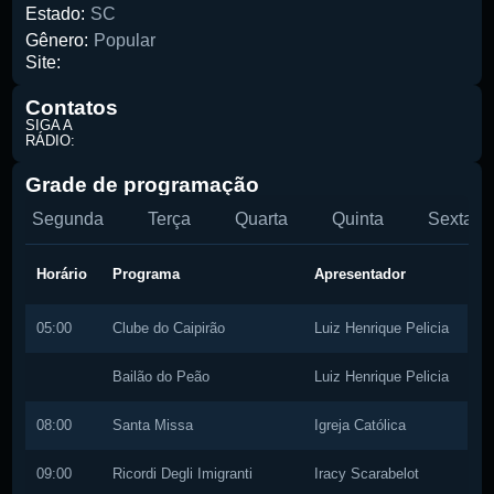
Estado:
SC
Gênero:
Popular
Site:
Pesquise aqui a sua rádio favorita:
Contatos
SIGA A
RÁDIO:
Grade de programação
Segunda
Terça
Quarta
Quinta
Sexta
Buscar rádio
Horário
Programa
Apresentador
05:00
Clube do Caipirão
Luiz Henrique Pelicia
Bailão do Peão
Luiz Henrique Pelicia
08:00
Santa Missa
Igreja Católica
09:00
Ricordi Degli Imigranti
Iracy Scarabelot