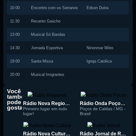
10:00
Encontro com os Serranos
Edson Dutra
11:30
Recanto Gaúcho
13:00
Musical Só Bandas
14:30
Jornada Esportiva
Ninonmar Môro
19:00
Santa Missa
Igreja Católica
20:00
Musical Imigrantes
Você
também
pode
Rádio Nova Regional 91.5 FM
Rádio Onda Poços 96.7 FM
gostar
Primeiro lugar em todo
Poços de Caldas / MG -
lugar!
Brasil
Rádio Nova Cultura 93.1 FM
Rádio Jornal de Recife 90.3 FM