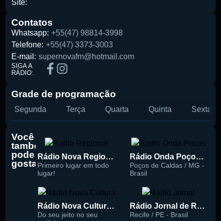
Site:
Pesquise aqui a sua rádio favorita:
Contatos
Whatsapp:
+55(47) 98814-3998
Telefone:
+55(47) 3373-3003
E-mail:
supernovafm@hotmail.com
SIGA A
RÁDIO:
Buscar rádio
Grade de programação
Segunda
Terça
Quarta
Quinta
Sexta
Você
também
pode
Rádio Nova Regional 91.5 FM
Rádio Onda Poços 96.7 FM
gostar
Primeiro lugar em todo
Poços de Caldas / MG -
lugar!
Brasil
Rádio Nova Cultura 93.1 FM
Rádio Jornal de Recife 90.3 FM
Do seu jeito no seu
Recife / PE - Brasil