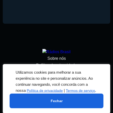
Sobre nós
Política de privacidade
Termos de serviço
Utilizamos cookies para melhorar a sua
experiência no site e personalizar anúncios. Ao
Adicionar rádio
continuar navegando, você concorda com a
Contato
nossa
|
.
Política de privacidade
Termos de serviço
© 2026 RÁDIOS BRASIL. TODOS OS DIREITOS
RESERVADOS. DESENVOLVIDO POR
RN DESIGN
Fechar