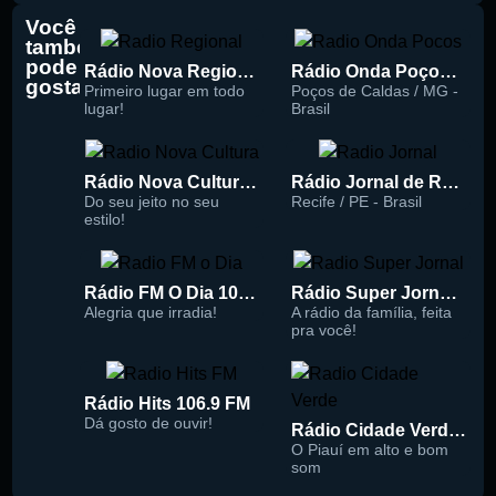
Você
também
pode
Rádio Nova Regional 91.5 FM
Rádio Onda Poços 96.7 FM
gostar
Primeiro lugar em todo
Poços de Caldas / MG -
lugar!
Brasil
Rádio Nova Cultura 93.1 FM
Rádio Jornal de Recife 90.3 FM
Do seu jeito no seu
Recife / PE - Brasil
estilo!
Rádio FM O Dia 100.5
Rádio Super Jornal 105.7 FM
Alegria que irradia!
A rádio da família, feita
pra você!
Rádio Hits 106.9 FM
Dá gosto de ouvir!
Rádio Cidade Verde 93.5 FM
O Piauí em alto e bom
som