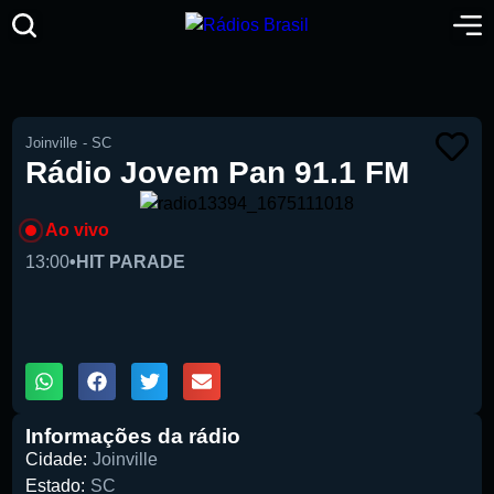
Joinville
-
SC
Rádio Jovem Pan 91.1 FM
Ao vivo
13:00
•
HIT PARADE
00:00
1X
Informações da rádio
Cidade:
Joinville
Estado:
SC