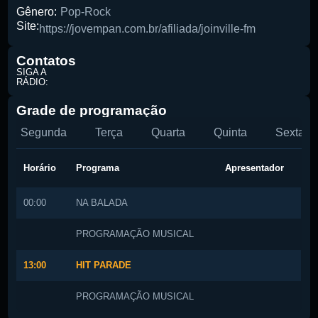
Gênero:
Pop-Rock
Pesquise aqui a sua rádio favorita:
Site:
https://jovempan.com.br/afiliada/joinville-fm
Contatos
SIGA A
RÁDIO:
Grade de programação
Segunda
Terça
Quarta
Quinta
Sexta
Buscar rádio
Horário
Programa
Apresentador
00:00
NA BALADA
PROGRAMAÇÃO MUSICAL
13:00
HIT PARADE
PROGRAMAÇÃO MUSICAL