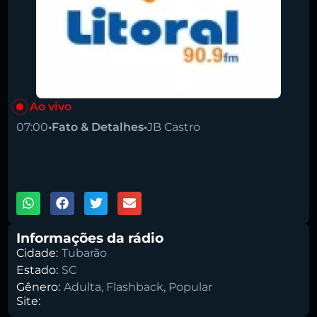
Pesquise aqui a sua rádio favorita:
Ao vivo
07:00
•
Fato & Detalhes
•
JB Castro
00:00
1X
Buscar rádio
Informações da rádio
Cidade:
Tubarão
Estado:
SC
Gênero:
Adulta
,
Flashback
,
Popular
Site: