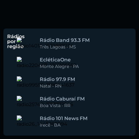
Rádios
Rádio Band 93.3 FM
por
região
Três Lagoas
-
MS
EcléticaOne
Monte Alegre
-
PA
Rádio 97.9 FM
Natal
-
RN
Rádio Caburaí FM
Boa Vista
-
RR
Rádio 101 News FM
Irecê
-
BA