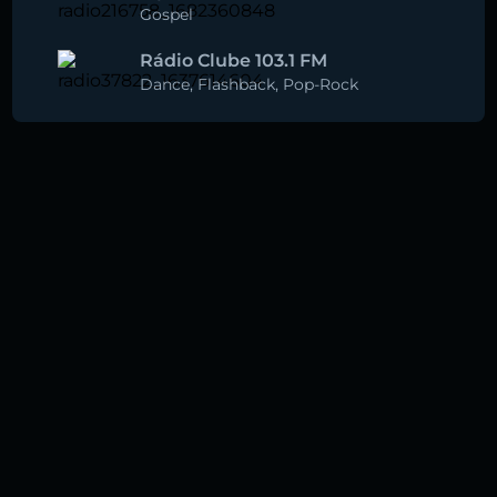
Gospel
Rádio Clube 103.1 FM
Dance
,
Flashback
,
Pop-Rock