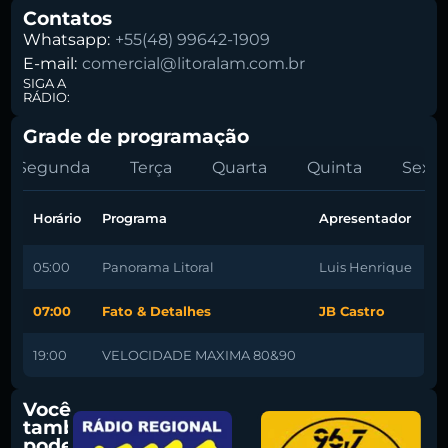
Contatos
Whatsapp:
+55(48) 99642-1909
E-mail:
comercial@litoralam.com.br
SIGA A
RÁDIO:
Grade de programação
Segunda
Terça
Quarta
Quinta
Sexta
Horário
Programa
Apresentador
05:00
Panorama Litoral
Luis Henrique
07:00
Fato & Detalhes
JB Castro
19:00
VELOCIDADE MAXIMA 80&90
Você
também
pode