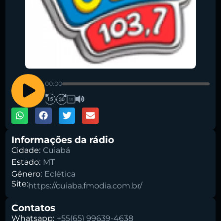
00:00
1X
Informações da rádio
Cidade:
Cuiabá
Estado:
MT
Gênero:
Eclética
Site:
https://cuiaba.fmodia.com.br/
Contatos
Whatsapp:
+55(65) 99639-4638