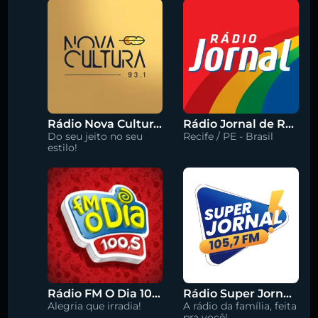
Rádio Nova Cultura 93.1 FM
Rádio Jornal de Recife 90.3 FM
Do seu jeito no seu
Recife / PE - Brasil
estilo!
Rádio FM O Dia 100.5
Rádio Super Jornal 105.7 FM
Alegria que irradia!
A rádio da família, feita
pra você!