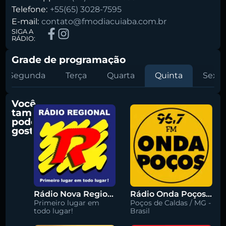
Telefone:
+55(65) 3028-7595
E-mail:
contato@fmodiacuiaba.com.br
SIGA A
RÁDIO:
Grade de programação
Segunda
Terça
Quarta
Quinta
Sexta
Você
também
pode
gostar
Rádio Nova Regional 91.5 FM
Rádio Onda Poços 96.7 FM
Primeiro lugar em
Poços de Caldas / MG -
todo lugar!
Brasil