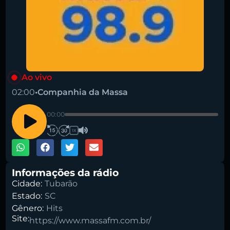
Ao vivo
02:00
•
Companhia da Massa
00:00
1X
Informações da rádio
Cidade:
Tubarão
Estado:
SC
Gênero:
Hits
Site:
https://www.massafm.com.br/