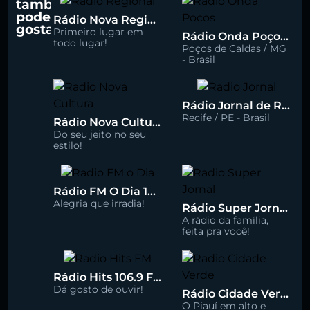
também
pode
Rádio Nova Regional 91.5 FM
gostar
Primeiro lugar em
Rádio Onda Poços 96.7 FM
todo lugar!
Poços de Caldas / MG
- Brasil
Rádio Jornal de Recife 90.3 FM
Recife / PE - Brasil
Rádio Nova Cultura 93.1 FM
Do seu jeito no seu
estilo!
Rádio FM O Dia 100.5
Alegria que irradia!
Rádio Super Jornal 105.7 FM
A rádio da família,
feita pra você!
Rádio Hits 106.9 FM
Dá gosto de ouvir!
Rádio Cidade Verde 93.5 FM
O Piauí em alto e