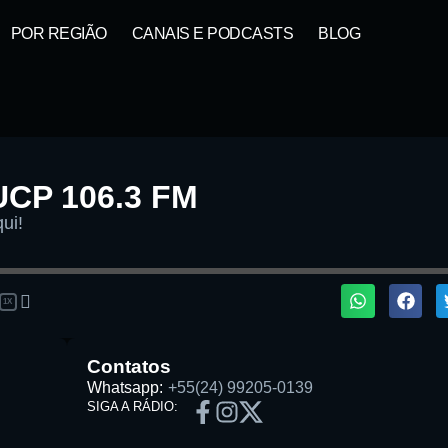
POR REGIÃO
CANAIS E PODCASTS
BLOG
UCP 106.3 FM
ui!
1X
ta:
Contatos
Whatsapp:
+55(24) 99205-0139
SIGA A RÁDIO: