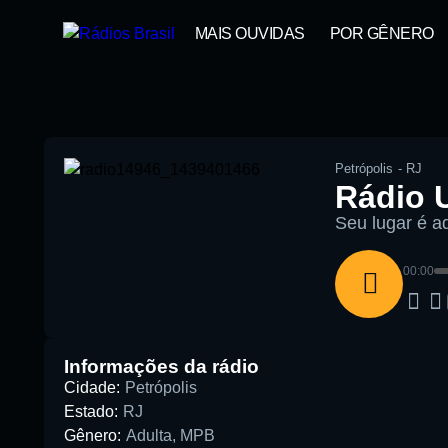
MAIS OUVIDAS
POR GÊNERO
Petrópolis
-
RJ
Rádio 
Seu lugar é aq
00:00
Pesquise aqui a sua rádio favori
Informações da rádio
Cidade:
Petrópolis
Estado:
RJ
Gênero:
Adulta
,
MPB