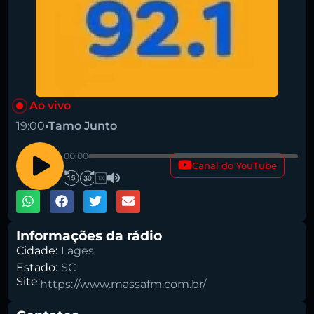
Ao vivo
19:00
•
Tamo Junto
00:00
Canal do YouTube
1X
Informações da rádio
Cidade:
Lages
Estado:
SC
Site:
https://www.massafm.com.br/