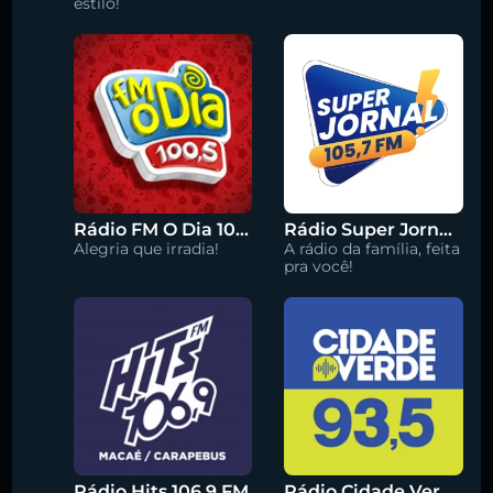
estilo!
Rádio FM O Dia 100.5
Rádio Super Jornal 105.7 FM
Alegria que irradia!
A rádio da família, feita
pra você!
Rádio Hits 106.9 FM
Rádio Cidade Verde 93.5 FM