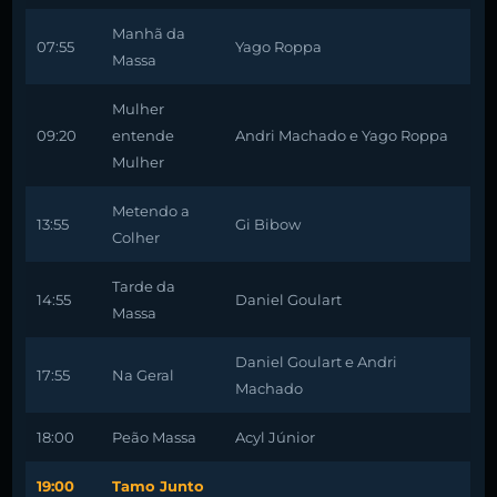
Manhã da
07:55
Yago Roppa
Massa
Mulher
09:20
entende
Andri Machado e Yago Roppa
Mulher
Metendo a
13:55
Gi Bibow
Colher
Tarde da
14:55
Daniel Goulart
Massa
Daniel Goulart e Andri
17:55
Na Geral
Machado
18:00
Peão Massa
Acyl Júnior
19:00
Tamo Junto