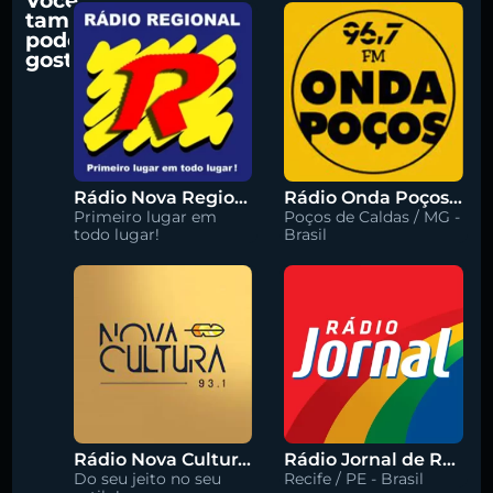
Você
também
pode
gostar
Rádio Nova Regional 91.5 FM
Rádio Onda Poços 96.7 FM
Primeiro lugar em
Poços de Caldas / MG -
todo lugar!
Brasil
Rádio Nova Cultura 93.1 FM
Rádio Jornal de Recife 90.3 FM
Do seu jeito no seu
Recife / PE - Brasil