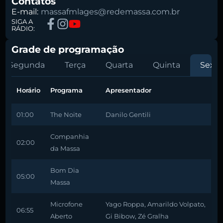
Contatos
E-mail:
massafmlages@redemassa.com.br
SIGA A
RÁDIO:
Grade de programação
Segunda
Terça
Quarta
Quinta
Sexta
Horário
Programa
Apresentador
01:00
The Noite
Danilo Gentili
Companhia
02:00
da Massa
Bom Dia
05:00
Massa
Microfone
Yago Roppa, Amarildo Volpato,
06:55
Aberto
Gi Bibow, Zé Gralha