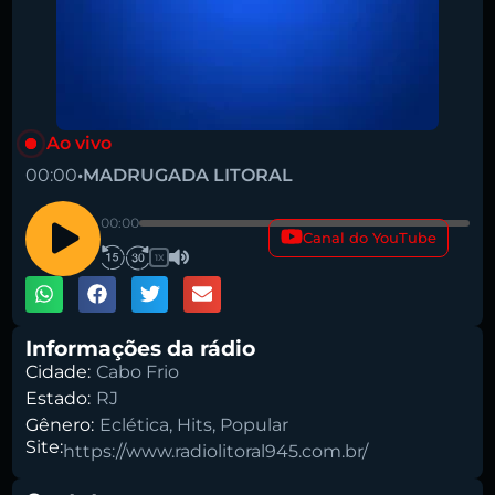
Ao vivo
Pesquise aqui a sua rádio favorita:
00:00
•
MADRUGADA LITORAL
00:00
Canal do YouTube
1X
Buscar rádio
Informações da rádio
Cidade:
Cabo Frio
Estado:
RJ
Gênero:
Eclética
,
Hits
,
Popular
Site:
https://www.radiolitoral945.com.br/