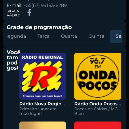
E-mail:
+55(67) 99183-8289
SIGA A
RÁDIO:
Grade de programação
Segunda
Terça
Quarta
Quinta
Sexta
Você
também
pode
gostar
Rádio Nova Regional 91.5 FM
Rádio Onda Poços 96.7 FM
Primeiro lugar em
Poços de Caldas / MG -
todo lugar!
Brasil