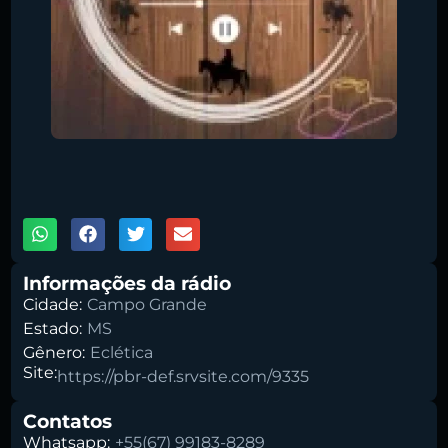
Pesquise aqui a sua rádio favorita:
00:00
1X
Informações da rádio
Buscar rádio
Cidade:
Campo Grande
Estado:
MS
Gênero:
Eclética
Site:
https://pbr-def.srvsite.com/9335
Contatos
Whatsapp:
+55(67) 99183-8289