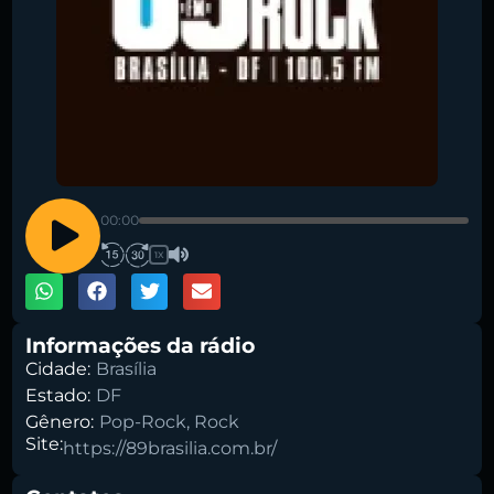
Pesquise aqui a sua rádio favorita:
00:00
1X
Buscar rádio
Informações da rádio
Cidade:
Brasília
Estado:
DF
Gênero:
Pop-Rock
,
Rock
Site:
https://89brasilia.com.br/