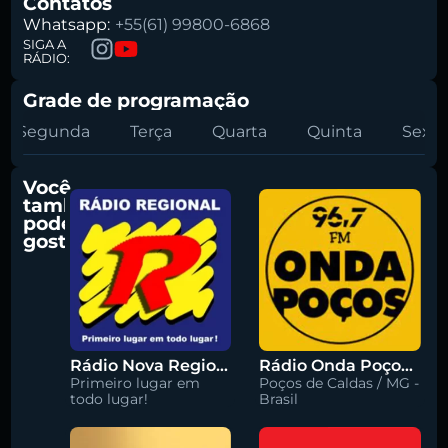
Contatos
Whatsapp:
+55(61) 99800-6868
SIGA A
RÁDIO:
Grade de programação
Segunda
Terça
Quarta
Quinta
Sexta
Você
também
pode
gostar
Rádio Nova Regional 91.5 FM
Rádio Onda Poços 96.7 FM
Primeiro lugar em
Poços de Caldas / MG -
todo lugar!
Brasil