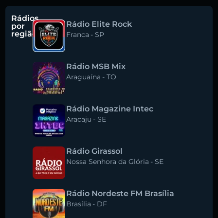
Rádios
Rádio Elite Rock
por
região
Franca
-
SP
Rádio MSB Mix
Araguaína
-
TO
Rádio Magazine Intec
Aracaju
-
SE
Rádio Girassol
Nossa Senhora da Glória
-
SE
Rádio Nordeste FM Brasília
Brasília
-
DF