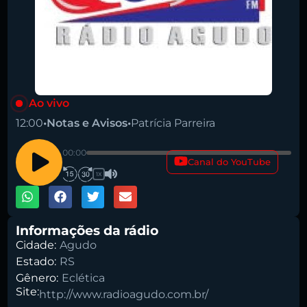
Ao vivo
12:00
•
Notas e Avisos
•
Patrícia Parreira
00:00
Canal do YouTube
Pesquise aqui a sua rádio favorita:
1X
Informações da rádio
Cidade:
Agudo
Estado:
RS
Buscar rádio
Gênero:
Eclética
Site:
http://www.radioagudo.com.br/