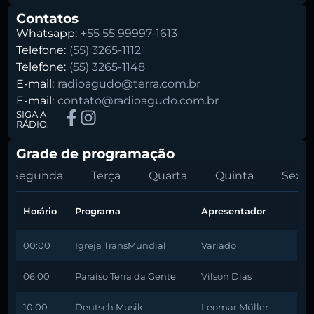
Contatos
Whatsapp:
+55 55 99997-1613
Telefone:
(55) 3265-1112
Telefone:
(55) 3265-1148
E-mail:
radioagudo@terra.com.br
E-mail:
contato@radioagudo.com.br
SIGA A
RÁDIO:
Grade de programação
Segunda
Terça
Quarta
Quinta
Sexta
Horário
Programa
Apresentador
00:00
Igreja TransMundial
Variado
06:00
Paraíso Terra da Gente
Vilson Dias
10:00
Deutsch Musik
Leomar Müller