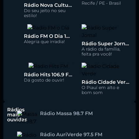
Recife / PE - Brasil
Rádio Nova Cultura 93.1 FM
Do seu jeito no seu
estilo!
Rádio FM O Dia 100.5
Alegria que irradia!
Rádio Super Jornal 105.7 FM
A rádio da família,
feita pra você!
Rádio Hits 106.9 FM
Dá gosto de ouvir!
Rádio Cidade Verde 93.5 FM
O Piauí em alto e
bom som
Rádios
Rádio Massa 98.7 FM
mais
ouvidas
Rádio AuriVerde 97.5 FM