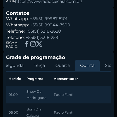
Site:
https://www.radiocaicara.com.br/
Contatos
Whatsapp:
+55(51) 99987-8101
Whatsapp:
+55(51) 99944-7500
Telefone:
+55(51) 3218-2620
Telefone:
+55(51) 3218-2591
SIGA A
RÁDIO:
Grade de programação
Segunda
Terça
Quarta
Quinta
Sexta
Horário
Programa
Apresentador
Show Da
01:00
Paulo Fanti
Madrugada
Bom Dia
05:00
Paulo Fanti
Caiçara