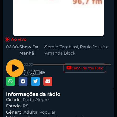
Ao vivo
06:00
•
Show Da
•
Sérgio Zambiasi, Paulo Josué e
Pesquise aqui a sua rádio favorita:
Manhã
Amanda Block
00:00
Canal do YouTube
1X
Buscar rádio
Informações da rádio
Cidade:
Porto Alegre
Estado:
RS
Gênero:
Adulta
,
Popular