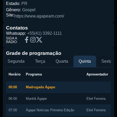
Estado:
PR
Gênero:
Gospel
Site:
https://www.agapeam.com/
Contatos
Whatsapp:
+55(41) 3392-1111
Pesquise aqui a sua rádio favorita:
SIGA A
RÁDIO:
Grade de programação
Segunda
Terça
Quarta
Quinta
Sexta
Buscar rádio
Horário
Programa
Apresentador
00:00
Madrugada Ágape
06:00
Manhã Ágape
Eliel Ferreira
07:00
Ágape Notícias Primeira Edição
Eliel Ferreira