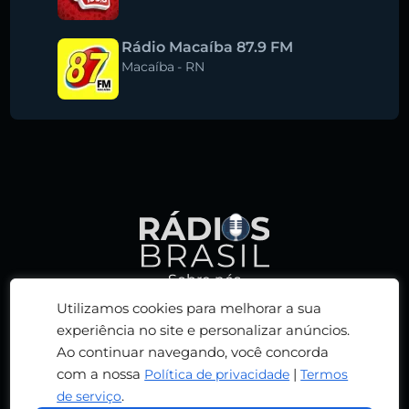
Rádio Macaíba 87.9 FM
Macaíba
-
RN
Sobre nós
Política de privacidade
Utilizamos cookies para melhorar a sua
Termos de serviço
experiência no site e personalizar anúncios.
Ao continuar navegando, você concorda
Adicionar rádio
com a nossa
|
Política de privacidade
Termos
Contato
.
de serviço
© 2026 RÁDIOS BRASIL. TODOS OS DIREITOS