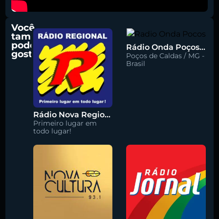
Você
também
pode
Rádio Onda Poços 96.7 FM
gostar
Poços de Caldas / MG -
Brasil
Rádio Nova Regional 91.5 FM
Primeiro lugar em
todo lugar!