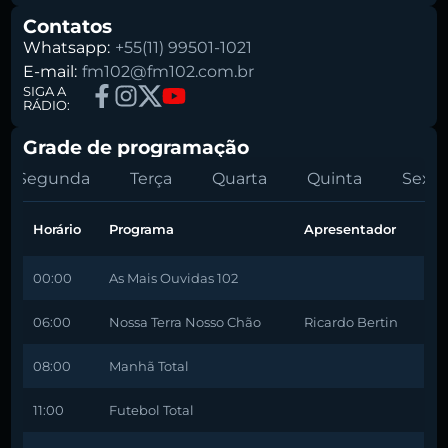
Contatos
Whatsapp:
+55(11) 99501-1021
E-mail:
fm102@fm102.com.br
SIGA A
RÁDIO:
Grade de programação
Segunda
Terça
Quarta
Quinta
Sexta
Horário
Programa
Apresentador
00:00
As Mais Ouvidas 102
06:00
Nossa Terra Nosso Chão
Ricardo Bertin
08:00
Manhã Total
11:00
Futebol Total