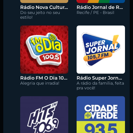
Rádio Nova Cultura 93.1 FM
Rádio Jornal de Recife 90.3 FM
Do seu jeito no seu
Recife / PE - Brasil
estilo!
Rádio FM O Dia 100.5
Rádio Super Jornal 105.7 FM
Alegria que irradia!
A rádio da família, feita
pra você!