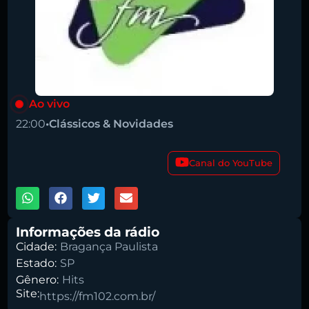
Ao vivo
22:00
•
Clássicos & Novidades
00:00
Canal do YouTube
Pesquise aqui a sua rádio favorita:
1X
Informações da rádio
Cidade:
Bragança Paulista
Estado:
SP
Buscar rádio
Gênero:
Hits
Site:
https://fm102.com.br/