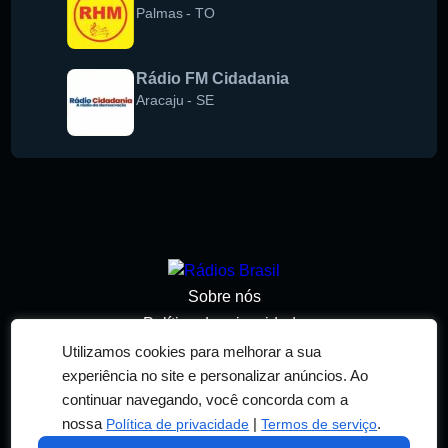
Palmas
-
TO
Rádio FM Cidadania
Aracaju
-
SE
Sobre nós
Política de privacidade
Termos de serviço
Utilizamos cookies para melhorar a sua
experiência no site e personalizar anúncios. Ao
Adicionar rádio
continuar navegando, você concorda com a
Contato
nossa
|
.
Política de privacidade
Termos de serviço
© 2026 RÁDIOS BRASIL. TODOS OS DIREITOS
RESERVADOS. DESENVOLVIDO POR
RN DESIGN