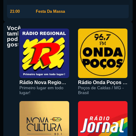
21:00
Festa Da Massa
Você
também
pode
gostar
Rádio Nova Regional 91.5 FM
Rádio Onda Poços 96.7 FM
Primeiro lugar em todo
Poços de Caldas / MG -
lugar!
Brasil