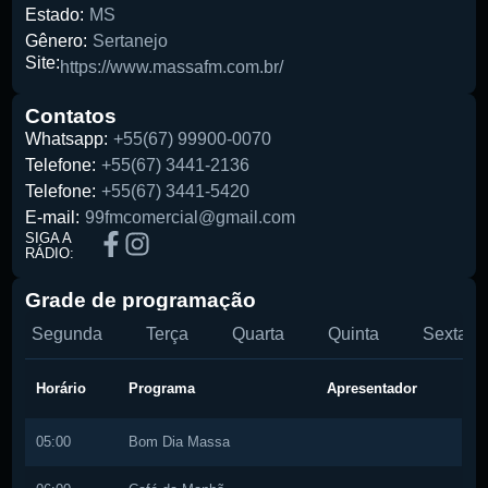
Estado:
MS
Gênero:
Sertanejo
Site:
https://www.massafm.com.br/
Contatos
Whatsapp:
+55(67) 99900-0070
Telefone:
+55(67) 3441-2136
Telefone:
+55(67) 3441-5420
Pesquise aqui a sua rádio favorita:
E-mail:
99fmcomercial@gmail.com
SIGA A
RÁDIO:
Grade de programação
Segunda
Terça
Quarta
Quinta
Sexta
Buscar rádio
Horário
Programa
Apresentador
05:00
Bom Dia Massa