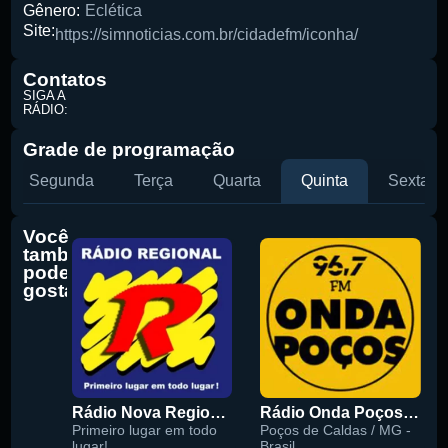
Gênero:
Eclética
Site:
https://simnoticias.com.br/cidadefm/iconha/
Pesquise aqui a sua rádio favorita:
Contatos
SIGA A
RÁDIO:
Grade de programação
Segunda
Terça
Quarta
Quinta
Sexta
Buscar rádio
Você
também
pode
gostar
Rádio Nova Regional 91.5 FM
Rádio Onda Poços 96.7 FM
Primeiro lugar em todo
Poços de Caldas / MG -
lugar!
Brasil