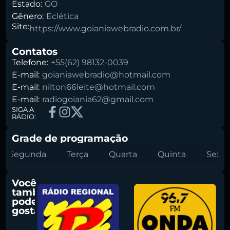
Estado:
GO
Gênero:
Eclética
Site:
https://www.goianiawebradio.com.br/
Pesquise aqui a sua rádio favorita:
Contatos
Telefone:
+55(62) 98132-0039
E-mail:
goianiawebradio@hotmail.com
E-mail:
nilton66leite@hotmail.com
E-mail:
radiogoiania62@gmail.com
Buscar rádio
SIGA A
RÁDIO:
Grade de programação
Segunda
Terça
Quarta
Quinta
Sexta
Você
também
pode
gostar