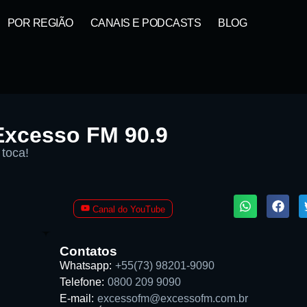
POR REGIÃO
CANAIS E PODCASTS
BLOG
Excesso FM 90.9
 toca!
1X
Canal do YouTube
Contatos
Whatsapp:
+55(73) 98201-9090
Telefone:
0800 209 9090
Buscar rádio
E-mail:
excessofm@excessofm.com.br