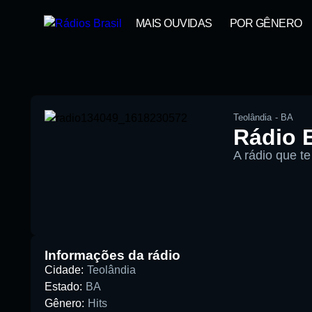
MAIS OUVIDAS
POR GÊNERO
Teolândia
-
BA
Rádio 
A rádio que te
00:00
Pesquise aqui a sua rádio favorita:
Informações da rádio
Cidade:
Teolândia
Estado:
BA
Gênero:
Hits