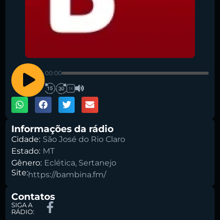
Pesquise aqui a sua rádio favorita:
00:00
1X
Buscar rádio
Informações da rádio
Cidade:
São José do Rio Claro
Estado:
MT
Gênero:
Eclética
,
Sertanejo
Site:
https://bambina.fm/
Contatos
SIGA A
RÁDIO: