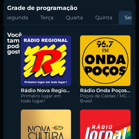
Grade de programação
Segunda
Terça
Quarta
Quinta
Sexta
Você
também
pode
gostar
Rádio Nova Regional 91.5 FM
Rádio Onda Poços 96.7 FM
Primeiro lugar em
Poços de Caldas / MG -
todo lugar!
Brasil