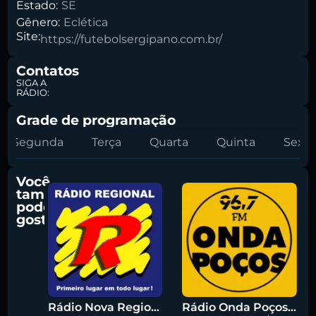
Estado:
SE
Gênero:
Eclética
Site:
https://futebolsergipano.com.br/
Pesquise aqui a sua rádio favorita:
Contatos
SIGA A
RÁDIO:
Grade de programação
Segunda
Terça
Quarta
Quinta
Sexta
Buscar rádio
Você
também
pode
gostar
Rádio Nova Regional 91.5 FM
Rádio Onda Poços 96.7 FM