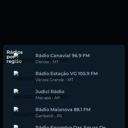
Rádios
Rádio Canavial 96.9 FM
por
região
Denise
-
MT
Rádio Estação VG 105.9 FM
Várzea Grande
-
MT
Judici Rádio
Macapá
-
AP
Rádio Maisnova 88.1 FM
Garibaldi
-
RS
Rádio Encontro Das Águas De