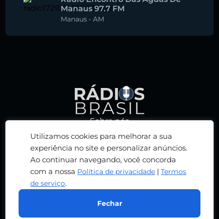
Manaus 97.7 FM
Manaus
-
AM
Sobre nós
Política de privacidade
Utilizamos cookies para melhorar a sua
Termos de serviço
experiência no site e personalizar anúncios.
Ao continuar navegando, você concorda
Adicionar rádio
com a nossa
|
Política de privacidade
Termos
Contato
.
de serviço
© 2026 RÁDIOS BRASIL. TODOS OS DIREITOS
RESERVADOS. DESENVOLVIDO POR
RN DESIGN
Fechar