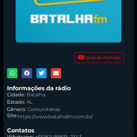
00:00
Canal do YouTube
1X
Pesquise aqui a sua rádio favorita:
Informações da rádio
Cidade:
Batalha
Estado:
AL
Gênero:
Comunitárias
Buscar rádio
Site:
https://www.batalhafm.com.br/
Contatos
Whatsapp:
+55(82) 99835-2343