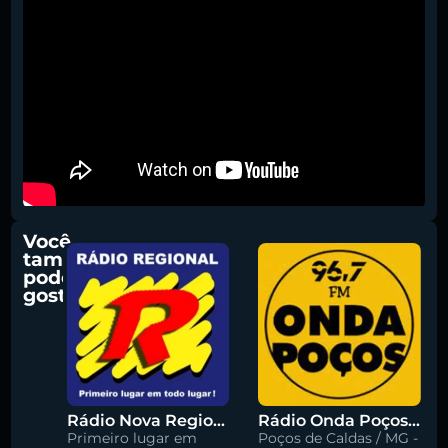
Você
também
pode
gostar
Rádio Nova Regional 91.5 FM
Rádio Onda Poços 96.7 FM
Primeiro lugar em
Poços de Caldas / MG -