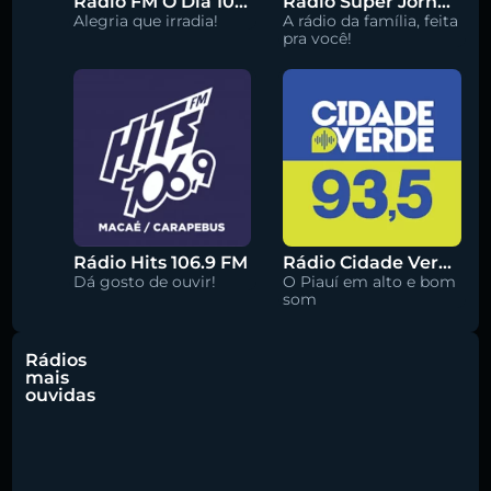
Rádio FM O Dia 100.5
Rádio Super Jornal 105.7 FM
Alegria que irradia!
A rádio da família, feita
pra você!
Rádio Hits 106.9 FM
Rádio Cidade Verde 93.5 FM
Dá gosto de ouvir!
O Piauí em alto e bom
som
Rádios
mais
ouvidas