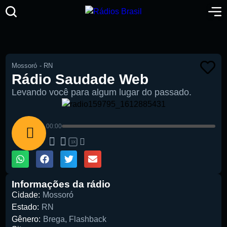
Mossoró
-
RN
Rádio Saudade Web
Levando você para algum lugar do passado.
00:00
1X
Informações da rádio
Cidade:
Mossoró
Estado:
RN
Gênero:
Brega
,
Flashback