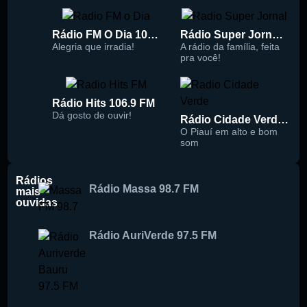
Rádio FM O Dia 100.5
Rádio Super Jornal 105.7 FM
Alegria que irradia!
A rádio da família, feita
pra você!
Rádio Hits 106.9 FM
Dá gosto de ouvir!
Rádio Cidade Verde 93.5 FM
O Piauí em alto e bom
som
Rádios
Rádio Massa 98.7 FM
mais
ouvidas
Rádio AuriVerde 97.5 FM