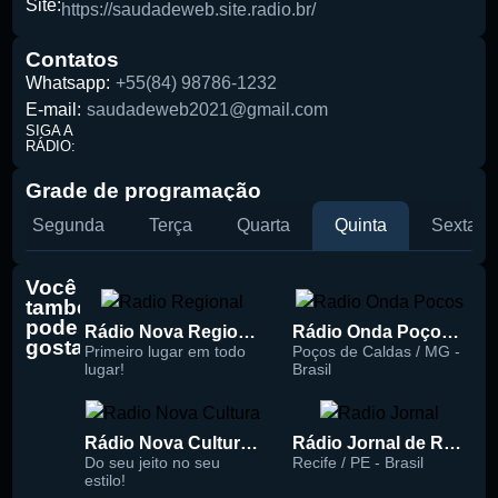
Site:
Pesquise aqui a sua rádio favorita:
https://saudadeweb.site.radio.br/
Contatos
Whatsapp:
+55(84) 98786-1232
E-mail:
saudadeweb2021@gmail.com
SIGA A
RÁDIO:
Buscar rádio
Grade de programação
Segunda
Terça
Quarta
Quinta
Sexta
Você
também
pode
Rádio Nova Regional 91.5 FM
Rádio Onda Poços 96.7 FM
gostar
Primeiro lugar em todo
Poços de Caldas / MG -
lugar!
Brasil
Rádio Nova Cultura 93.1 FM
Rádio Jornal de Recife 90.3 FM
Do seu jeito no seu
Recife / PE - Brasil
estilo!