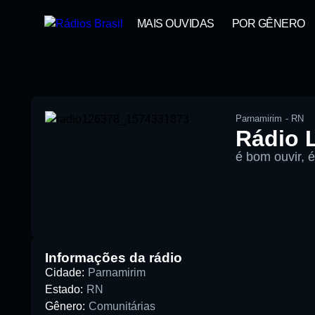
MAIS OUVIDAS
POR GÊNERO
Parnamirim
-
RN
Rádio 
é bom ouvir, 
00:00
Pesquise aqui a sua rádio favorita:
Informações da rádio
Cidade:
Parnamirim
Estado:
RN
Gênero:
Comunitárias