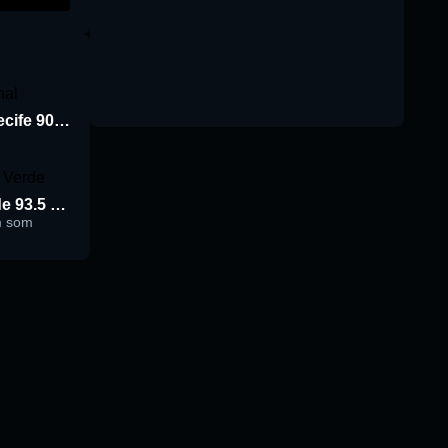
Rádio Jornal de Recife 90.3 FM
Rádio Cidade Verde 93.5 FM
m som