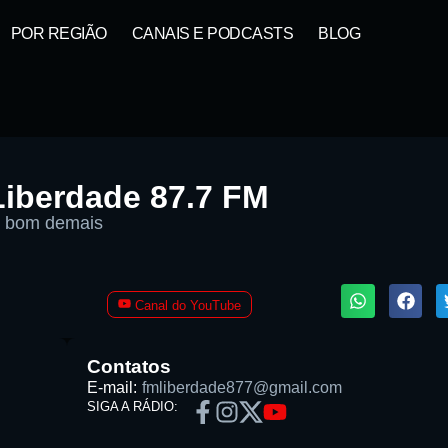
POR REGIÃO
CANAIS E PODCASTS
BLOG
Liberdade 87.7 FM
é bom demais
1X
Canal do YouTube
Contatos
E-mail:
fmliberdade877@gmail.com
SIGA A RÁDIO:
Buscar rádio