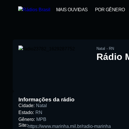
MAIS OUVIDAS
POR GÊNERO
Natal
-
RN
Rádio 
00:00
Pesquise aqui a sua rádio favorita:
Informações da rádio
Cidade:
Natal
Estado:
RN
Gênero:
MPB
Site:
https://www.marinha.mil.br/radio-marinha