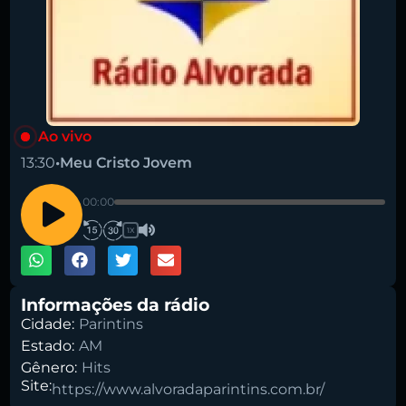
Ao vivo
13:30
•
Meu Cristo Jovem
Pesquise aqui a sua rádio favorita:
00:00
1X
Informações da rádio
Buscar rádio
Cidade:
Parintins
Estado:
AM
Gênero:
Hits
Site:
https://www.alvoradaparintins.com.br/