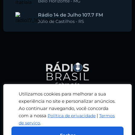
Belo Horizonte
-
MG
Rádio 14 de Julho 107.7 FM
Júlio de Castilhos
-
RS
Sobre nós
Política de privacidade
Utilizamos cookies para melhorar a sua
Termos de serviço
experiência no site e personalizar anúncios.
Ao continuar navegando, você concorda
Adicionar rádio
com a nossa
|
Política de privacidade
Termos
Contato
.
de serviço
© 2026 RÁDIOS BRASIL. TODOS OS DIREITOS
RESERVADOS. DESENVOLVIDO POR
RN DESIGN