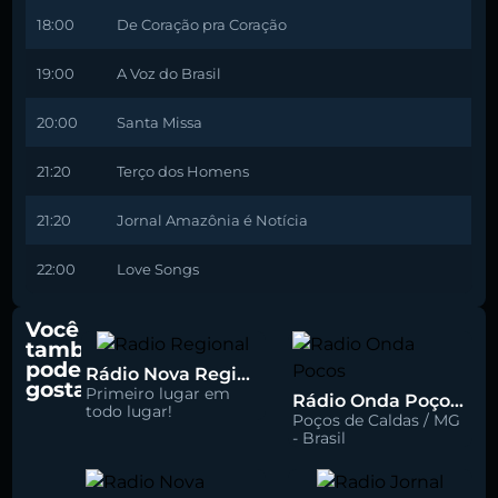
18:00
De Coração pra Coração
19:00
A Voz do Brasil
20:00
Santa Missa
21:20
Terço dos Homens
21:20
Jornal Amazônia é Notícia
22:00
Love Songs
Você
também
pode
Rádio Nova Regional 91.5 FM
gostar
Primeiro lugar em
Rádio Onda Poços 96.7 FM
todo lugar!
Poços de Caldas / MG
- Brasil