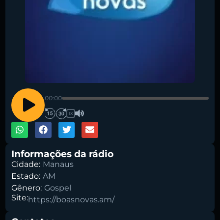
Pesquise aqui a sua rádio favorita:
00:00
1X
Buscar rádio
Informações da rádio
Cidade:
Manaus
Estado:
AM
Gênero:
Gospel
Site:
https://boasnovas.am/