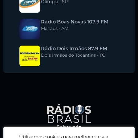
Olímpia
-
SP
Rádio Boas Novas 107.9 FM
Manaus
-
AM
Rádio Dois Irmãos 87.9 FM
Dois Irmãos do Tocantins
-
TO
Sobre nós
Política de privacidade
Utilizamos cookies para melhorar a sua