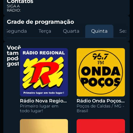
Contatos
SIGA A
RÁDIO:
Grade de programação
Segunda
Terça
Quarta
Quinta
Sexta
Você
também
pode
gostar
Rádio Nova Regional 91.5 FM
Rádio Onda Poços 96.7 FM
Primeiro lugar em
Poços de Caldas / MG -
todo lugar!
Brasil