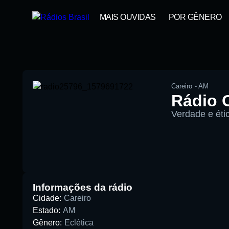
MAIS OUVIDAS
POR GÊNERO
Careiro
-
AM
Rádio 
Verdade e éti
00:00
Pesquise aqui a sua rádio favori
Informações da rádio
Cidade:
Careiro
Estado:
AM
Gênero:
Eclética