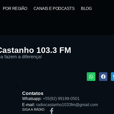
POR REGIÃO
CANAIS E PODCASTS
BLOG
Castanho 103.3 FM
ca fazem a diferença!
1X
ta:
Contatos
Whatsapp:
+55(92) 99199-0501
E-mail:
radiocastanho1033fm@gmail.com
SIGA A RÁDIO: