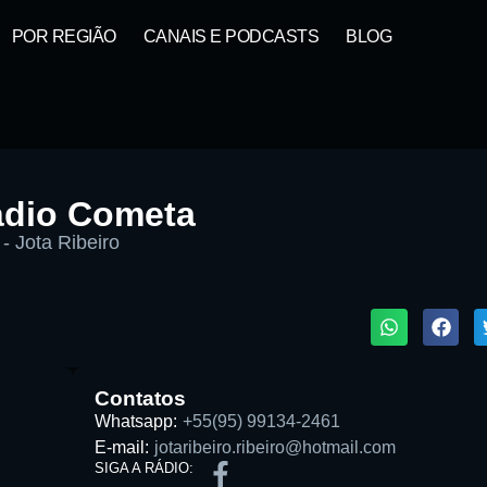
POR REGIÃO
CANAIS E PODCASTS
BLOG
dio Cometa
- Jota Ribeiro
1X
Contatos
Whatsapp:
+55(95) 99134-2461
E-mail:
jotaribeiro.ribeiro@hotmail.com
Buscar rádio
SIGA A RÁDIO: