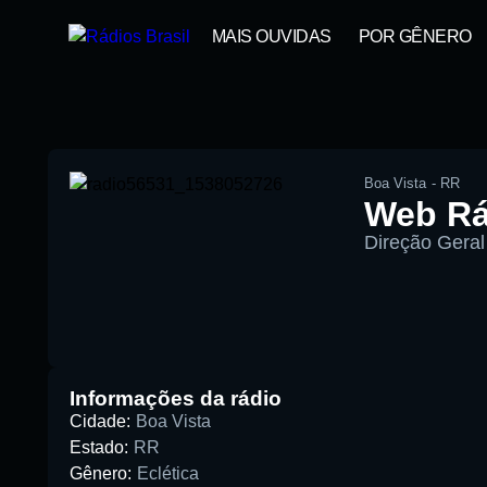
MAIS OUVIDAS
POR GÊNERO
Boa Vista
-
RR
Web Rá
Direção Geral 
00:00
Pesquise aqui a sua rádio favorita:
Informações da rádio
Cidade:
Boa Vista
Estado:
RR
Gênero:
Eclética