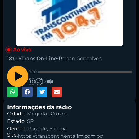
Ao vivo
Pesquise aqui a sua rádio favorita:
18:00
•
Trans On-Line
•
Renan Gonçalves
00:00
1X
Buscar rádio
Informações da rádio
Cidade:
Mogi das Cruzes
Estado:
SP
Gênero:
Pagode
,
Samba
Site:
https://transcontinentalfm.com.br/