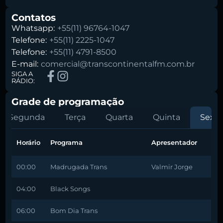
Contatos
Whatsapp:
+55(11) 96764-1047
Telefone:
+55(11) 2225-1047
Telefone:
+55(11) 4791-8500
E-mail:
comercial@transcontinentalfm.com.br
SIGA A
RÁDIO:
Grade de programação
Segunda
Terça
Quarta
Quinta
Sexta
Horário
Programa
Apresentador
00:00
Madrugada Trans
Valmir Jorge
04:00
Black Songs
06:00
Bom Dia Trans