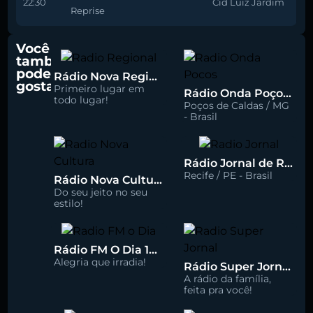
22:30
Cid Luiz Jardim
Reprise
Você
também
pode
Rádio Nova Regional 91.5 FM
gostar
Primeiro lugar em
Rádio Onda Poços 96.7 FM
todo lugar!
Poços de Caldas / MG
- Brasil
Rádio Jornal de Recife 90.3 FM
Recife / PE - Brasil
Rádio Nova Cultura 93.1 FM
Do seu jeito no seu
estilo!
Rádio FM O Dia 100.5
Alegria que irradia!
Rádio Super Jornal 105.7 FM
A rádio da família,
feita pra você!