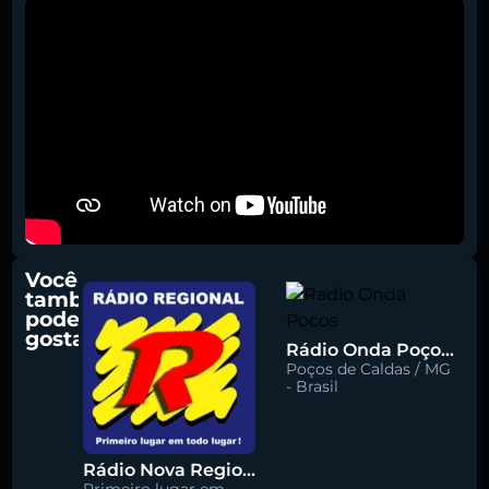
Você
também
pode
gostar
Rádio Onda Poços 96.7 FM
Poços de Caldas / MG
- Brasil
Rádio Nova Regional 91.5 FM