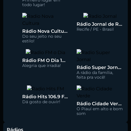
Primeiro lugar em
todo lugar!
Rádio Jornal de Recife 90.3 FM
Recife / PE - Brasil
Rádio Nova Cultura 93.1 FM
Do seu jeito no seu
estilo!
Rádio FM O Dia 100.5
Alegria que irradia!
Rádio Super Jornal 105.7 FM
A rádio da família,
feita pra você!
Rádio Hits 106.9 FM
Dá gosto de ouvir!
Rádio Cidade Verde 93.5 FM
O Piauí em alto e bom
som
Rádios