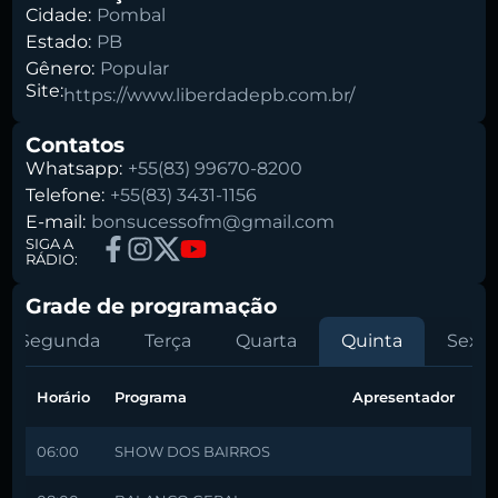
Cidade:
Pombal
Estado:
PB
Gênero:
Popular
Site:
https://www.liberdadepb.com.br/
Contatos
Whatsapp:
+55(83) 99670-8200
Telefone:
+55(83) 3431-1156
E-mail:
bonsucessofm@gmail.com
SIGA A
RÁDIO:
Grade de programação
Segunda
Terça
Quarta
Quinta
Sexta
Horário
Programa
Apresentador
06:00
SHOW DOS BAIRROS