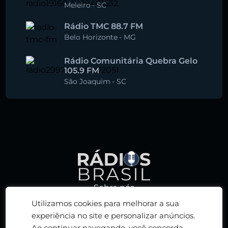
Meleiro
-
SC
Rádio TMC 88.7 FM
Belo Horizonte
-
MG
Rádio Comunitária Quebra Gelo
105.9 FM
São Joaquim
-
SC
Sobre nós
Política de privacidade
Utilizamos cookies para melhorar a sua
Termos de serviço
experiência no site e personalizar anúncios.
Ao continuar navegando, você concorda