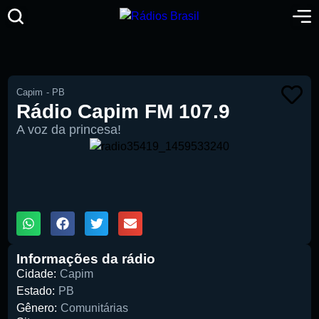
Capim
-
PB
Rádio Capim FM 107.9
A voz da princesa!
00:00
1X
Informações da rádio
Cidade:
Capim
Estado:
PB
Gênero:
Comunitárias