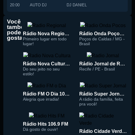
20:00
AUTO DJ
DJ DANIEL
Você
também
pode
Rádio Nova Regional 91.5 FM
Rádio Onda Poços 96.7 FM
gostar
Primeiro lugar em todo
Poços de Caldas / MG -
lugar!
Brasil
Rádio Nova Cultura 93.1 FM
Rádio Jornal de Recife 90.3 FM
Do seu jeito no seu
Recife / PE - Brasil
estilo!
Rádio FM O Dia 100.5
Rádio Super Jornal 105.7 FM
Alegria que irradia!
A rádio da família, feita
pra você!
Rádio Hits 106.9 FM
Dá gosto de ouvir!
Rádio Cidade Verde 93.5 FM