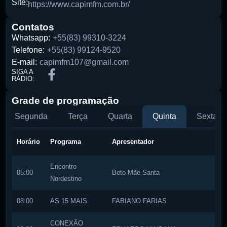
Site:
https://www.capimfm.com.br/
Contatos
Whatsapp:
+55(83) 99310-3224
Pesquise aqui a sua rádio favorita:
Telefone:
+55(83) 99124-9520
E-mail:
capimfm107@gmail.com
SIGA A
RÁDIO:
Grade de programação
Segunda
Terça
Quarta
Quinta
Sexta
Buscar rádio
Horário
Programa
Apresentador
Encontro
05:00
Beto Mãe Santa
Nordestino
08:00
AS 15 MAIS
FABIANO FARIAS
CONEXÃO