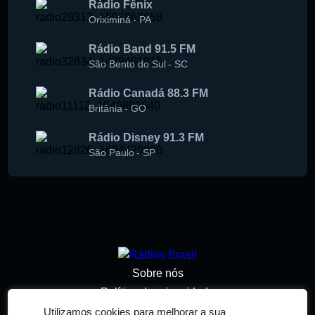
Rádio Fênix
Oriximiná
-
PA
Rádio Band 91.5 FM
São Bento do Sul
-
SC
Rádio Canadá 88.3 FM
Britânia
-
GO
Rádio Disney 91.3 FM
São Paulo
-
SP
Sobre nós
Política de privacidade
Termos de serviço
Utilizamos cookies para melhorar a sua